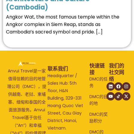
(Cambodia)
Angkor Wat, the most famous temple within the
Angkor complex in Siem Reap, stands as
Cambodia’s sacred symbol and pride. […]
快速链
我们的
联系我们
Anvui Travel是一家
接
社交网
Headquarter /
络
值得信赖的目的地管
DMC的任
Sales Hub: 5th
务
理公司（DMC），提
floor, H&N
供越南、老挝、柬埔
DMC的目
Building, 329-331
寨、缅甸和泰国的全
的地
Hoang Quoc Viet
面旅游服务。Anvui
Street, Cau Giay
DMC的奖
Travel基于信任
District, Hanoi,
励积分
（“An”）和幸福
Vietnam.
DMC的
（“Vui”）的价值观建