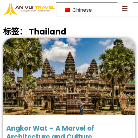
Chinese
标签：
Thailand
Angkor Wat – A Marvel of
Architecture and Culture