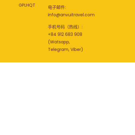
GPLHQT
电子邮件:
info@anvuitravel.com
手机号码（热线）:
+84 912 683 908
(Watsapp,
Telegram, Viber)