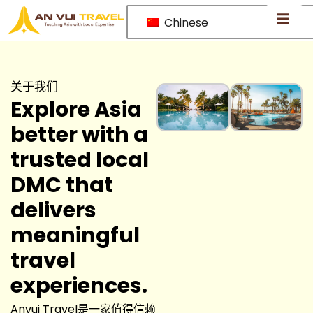
Chinese
关于我们
Explore Asia
better with a
trusted local
DMC that
delivers
meaningful
travel
experiences.
Anvui Travel是一家值得信赖