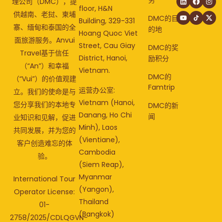
理公司（DMC），提
floor, H&N
供越南、老挝、柬埔
DMC的目
Building, 329-331
寨、缅甸和泰国的全
的地
Hoang Quoc Viet
面旅游服务。Anvui
Street, Cau Giay
DMC的奖
Travel基于信任
District, Hanoi,
励积分
（“An”）和幸福
Vietnam.
DMC的
（“Vui”）的价值观建
Famtrip
运营办公室:
立。我们的使命是与
Vietnam (Hanoi,
您分享我们的本地专
DMC的新
Danang, Ho Chi
闻
业知识和见解，促进
Minh), Laos
共同发展，并为您的
(Vientiane),
客户创造难忘的体
Cambodia
验。
(Siem Reap),
Myanmar
International Tour
(Yangon),
Operator License:
Thailand
01-
(Bangkok)
2758/2025/CDLQGVN-