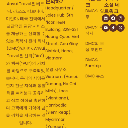
문의하기
Anvui Travel은 베트
크
소셜 네
Headquarter /
트워크
DMC의 임
남, 라오스, 캄보디아,
Sales Hub: 5th
무
미얀마, 태국 전역에서
floor, H&N
포괄적인 관광 서비스
DMC의 목
Building, 329-331
적지
를 제공하는 신뢰할 수
Hoang Quoc Viet
있는 목적지 관리 회사
DMC의 보
Street, Cau Giay
(DMC)입니다. Anvui
상 포인트
District, Hanoi,
Travel은 신뢰(“An”)
Vietnam.
DMC의
와 행복(“Vui”)의 가치
Famtrip
운영 사무소:
를 바탕으로 구축되었
DMC 뉴스
Vietnam (Hanoi,
습니다. 우리의 사명은
Danang, Ho Chi
현지 전문 지식과 통찰
Minh), Laos
력을 여러분과 공유하
(Vientiane),
고 상호 성장을 촉진하
Cambodia
며 고객에게 기억에 남
(Siem Reap),
을 경험을 제공하는 것
Myanmar
입니다.
(Yangon),