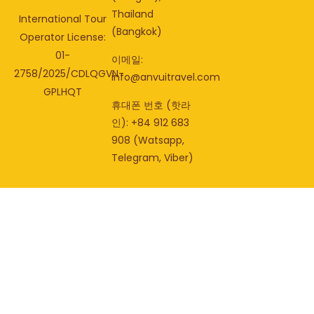
Thailand
International Tour
(Bangkok)
Operator License:
01-
이메일:
2758/2025/CDLQGVN-
info@anvuitravel.com
GPLHQT
휴대폰 번호 (핫라
인): +84 912 683
908 (Watsapp,
Telegram, Viber)