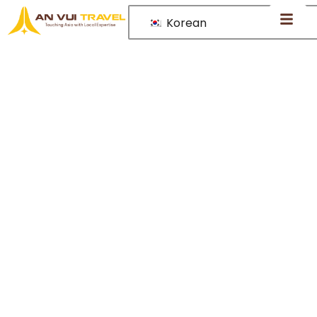
Korean
Vietnam – The land of
friendly smiles, timeless
heritage, and vibrant
street life.