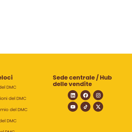
eloci
Sede centrale / Hub
delle vendite
 del DMC
ioni del DMC
emio del DMC
del DMC
del DMC