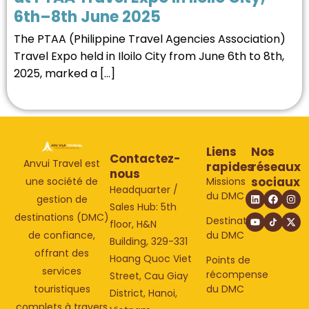
6th–8th June 2025
The PTAA (Philippine Travel Agencies Association)
Travel Expo held in Iloilo City from June 6th to 8th,
2025, marked a […]
Liens
Nos
Contactez-
Anvui Travel est
rapides
réseaux
nous
sociaux
Missions
une société de
Headquarter /
du DMC
gestion de
Sales Hub: 5th
destinations (DMC)
Destinations
floor, H&N
du DMC
de confiance,
Building, 329-331
offrant des
Hoang Quoc Viet
Points de
services
récompense
Street, Cau Giay
du DMC
touristiques
District, Hanoi,
complets à travers