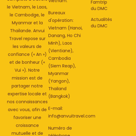
Vietnam.
Famtrip
le Vietnam, le Laos,
du DMC
Bureaux
le Cambodge, le
Actualités
d'opération:
Myanmar et la
du DMC
Vietnam (Hanoi,
Thaïlande. Anvui
Danang, Ho Chi
Travel repose sur
Minh), Laos
les valeurs de
(Vientiane),
confiance (« An »)
Cambodia
et de bonheur («
(Siem Reap),
Vui »). Notre
Myanmar
mission est de
(Yangon),
partager notre
Thailand
expertise locale et
(Bangkok)
nos connaissances
E-mail:
avec vous, afin de
info@anvuitravel.com
favoriser une
croissance
Numéro de
mutuelle et de
téléphone